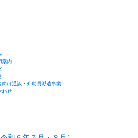
要
用案内
室
せ
者向け通訳・介助員派遣事業
合わせ
令和６年７月・８月）