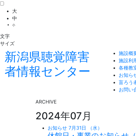
大
中
小
文字
サイズ
新潟県
聴覚障害
施設概
施設利
者情報センター
各種教
お知ら
盲ろう
お問い
ARCHIVE
2024年07月
お知らせ
7月31日 （水）
休館日・事業のお知らせ（