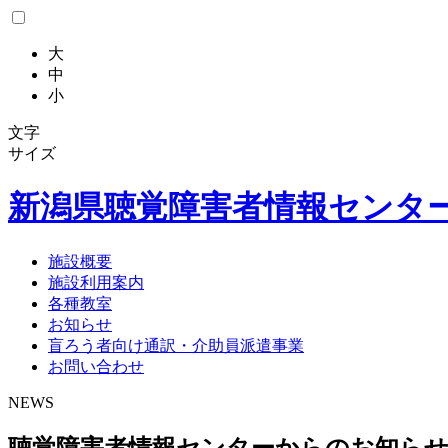
大
中
小
文字
サイズ
新潟県
聴覚障害者情報センタ
施設概要
施設利用案内
各種教室
お知らせ
盲ろう者向け通訳・介助員派遣事業
お問い合わせ
NEWS
聴覚障害者情報センターからのお知ら