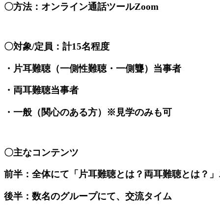
〇方法：オンライン通話ツールZoom
〇対象/定員：計15名程度
・片耳難聴（一側性難聴・一側聾）当事者
・両耳難聴当事者
・一般（関心のある方）※見学のみも可
〇主なコンテンツ
前半：全体にて「片耳難聴とは？両耳難聴とは？」
後半：数名のグループにて、交流タイム