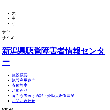
大
中
小
文字
サイズ
新潟県
聴覚障害者情報センタ
ー
施設概要
施設利用案内
各種教室
お知らせ
盲ろう者向け通訳・介助員派遣事業
お問い合わせ
NEWS